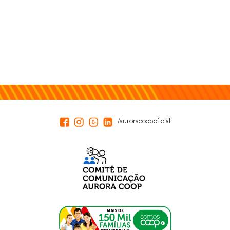
/auroracoopoficial