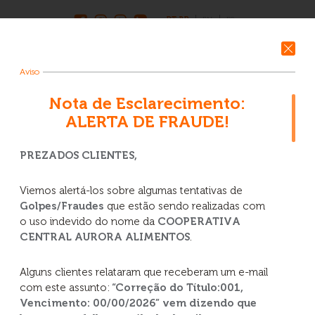
PT-BR
EN
ES
Aviso
Nota de Esclarecimento:
ALERTA DE FRAUDE!
PREZADOS CLIENTES,
Viemos alertá-los sobre algumas tentativas de
Golpes/Fraudes
que estão sendo realizadas com
o uso indevido do nome da
COOPERATIVA
CENTRAL AURORA ALIMENTOS
.
Vagas Abertas:
Operador de
Produção
Alguns clientes relataram que receberam um e-mail
com este assunto:
“Correção do Título:001,
50 mil colaboradores
70 unidades em todo país
+ de 15
Vencimento: 00/00/2026” vem dizendo que
benefícios