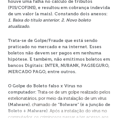
houve uma falha no cálculo de tributos
(PIS/COFINS), e resultou em cobrança indevida
Inscreva-se
de um valor (a mais). Constando dois anexos:
1. Baixa do título anterior
;
2. Novo boleto
atualizado.
Trata-se de Golpe/Fraude que está sendo
praticado no mercado e na internet. Esses
boletos não devem ser pagos em nenhuma
hipótese. E também, não emitimos boletos em
bancos Digitais: INTER, NUBANK, PAGSEGURO,
Nossas Marcas
MERCADO PAGO, entre outros.
O Golpe do Boleto falso x Vírus no
computador:
Trata-se de um golpe realizado pelos
Juntas apresentam aos consumidores uma variedade de
estelionatários, por meio da instalação de um vírus
mais de 850 produtos.
(Malware)
, chamado de
“Bolware” (é a junção de
Boleto + Malware)
. Após a instalação do vírus no
computador, os criminosos passar a ter acesso aos
dados do usuário e conseguem alterar os dados de