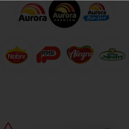
um boleto
(banco oficial)
de uma
empresa/fornecedor, desviando a destinação dos
valores pagos pelos clientes.
Para evitar isso, se proteja contra Phishing e e-mails
Maliciosos:
1. Use um Antivírus confiável
(mantenha-o ativo); 2. Deixe o Antivírus sempre
atualizado; 3. Faça verificações periódicas (Scans);
4. Ative proteção em tempo real.
Estamos alertando todos os clientes, sempre FAÇA
A CONFERÊNCIA das informações nos boletos
bancários, antes de efetuar os pagamentos. E
FIQUEM ATENTOS, nas informações impressas nos
boletos, e também quanto for utilizar o pagamento
via DDA. Mas, se precisar da 2ª via do boleto,
utilizem os canais oficiais, tanto dos
BANCOS
,
quanto os da empresa credora, como na
AURORA
COOP
.