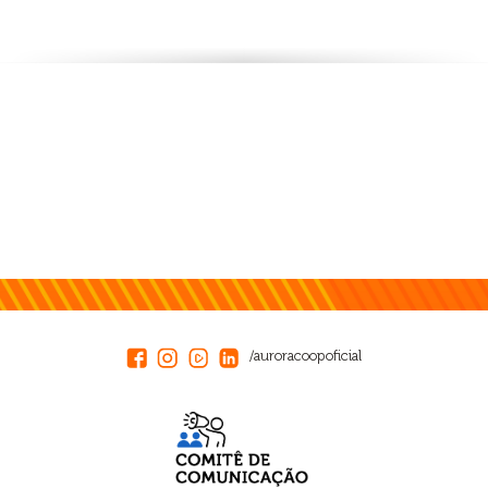
/auroracoopoficial