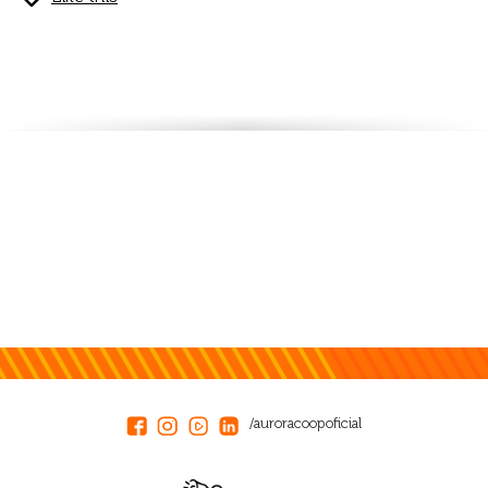
/auroracoopoficial