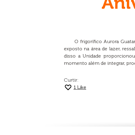
Ani
O frigorífico Aurora Guat
exposto na área de lazer, ress
disso a Unidade proporciono
momento além de integrar, proc
Curtir:
1
Like