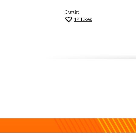
Curtir:
12
Likes