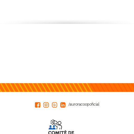
/auroracoopoficial