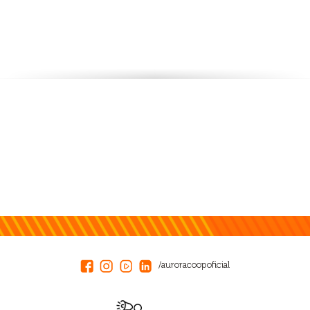
/auroracoopoficial