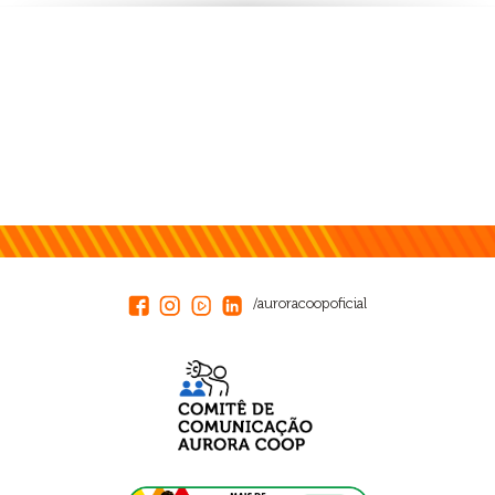
/auroracoopoficial