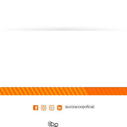
/auroracoopoficial