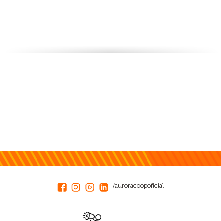
/auroracoopoficial