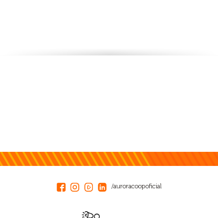
/auroracoopoficial