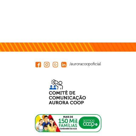
/auroracoopoficial