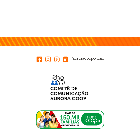
/auroracoopoficial