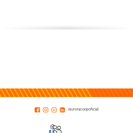
/auroracoopoficial