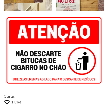
Curtir:
1
Like