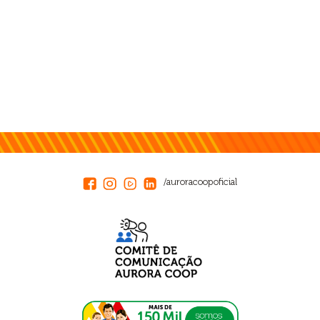
/auroracoopoficial