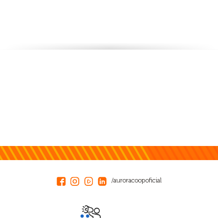
/auroracoopoficial