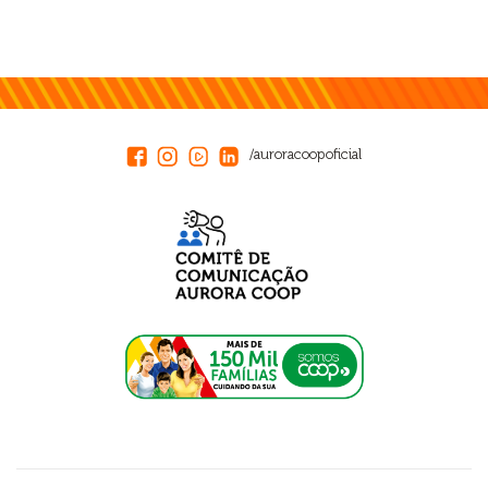
/auroracoopoficial