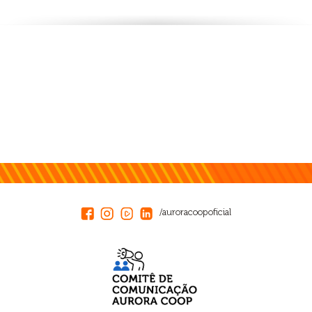
/auroracoopoficial