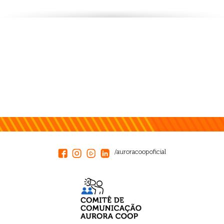
/auroracoopoficial