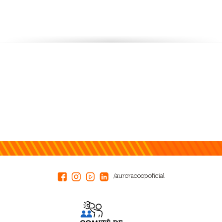
/auroracoopoficial