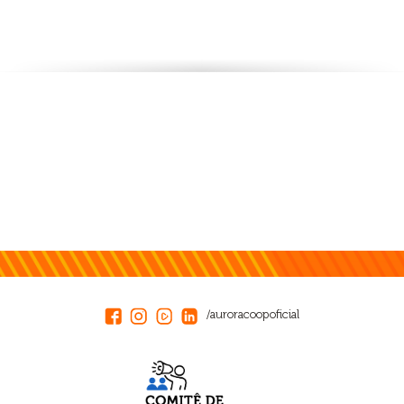
/auroracoopoficial