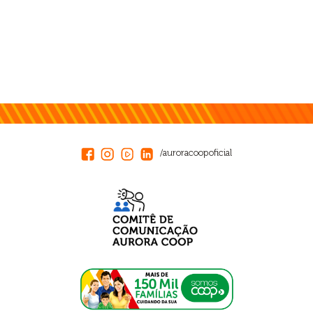
/auroracoopoficial