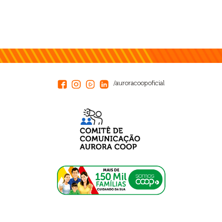
/auroracoopoficial