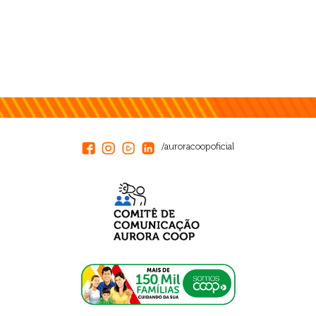
/auroracoopoficial