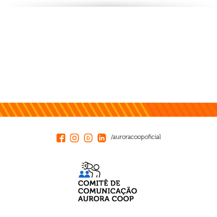
/auroracoopoficial