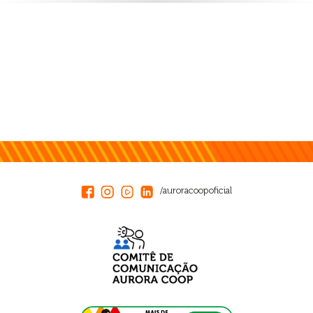
/auroracoopoficial