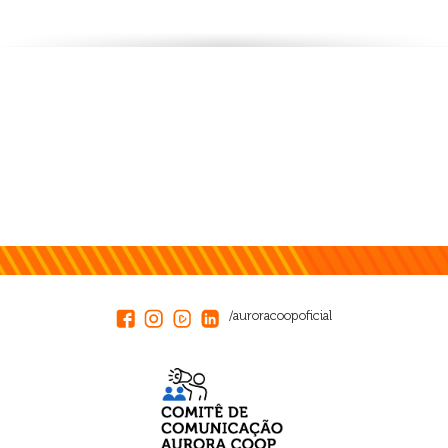
/auroracoopoficial