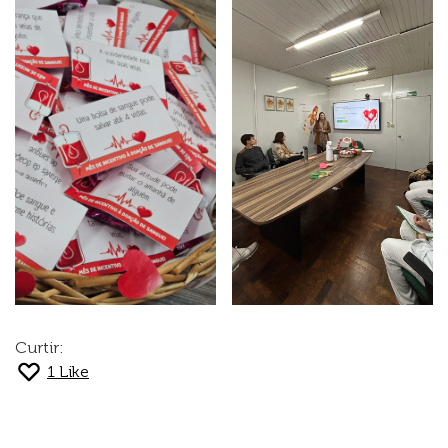
Curtir:
1
Like