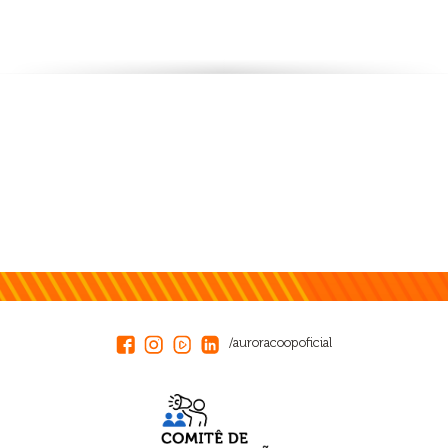
/auroracoopoficial