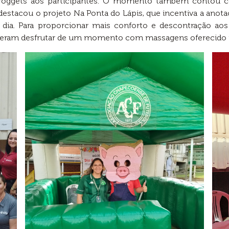
uroggets aos participantes. O momento também contou c
destacou o projeto Na Ponta do Lápis, que incentiva a anot
a dia. Para proporcionar mais conforto e descontração ao
uderam desfrutar de um momento com massagens oferecido pe