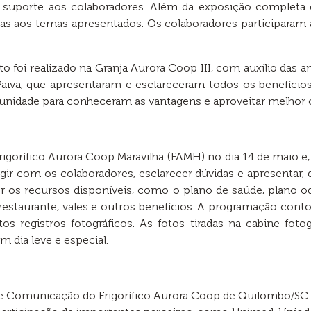
 suporte aos colaboradores. Além da exposição completa d
adas aos temas apresentados. Os colaboradores participaram
o foi realizado na Granja Aurora Coop III, com auxílio das an
aiva, que apresentaram e esclareceram todos os benefícios
unidade para conheceram as vantagens e aproveitar melhor c
rigorífico Aurora Coop Maravilha (FAMH) no dia 14 de maio e, 
gir com os colaboradores, esclarecer dúvidas e apresentar, 
os recursos disponíveis, como o plano de saúde, plano odo
 restaurante, vales e outros benefícios. A programação cont
tos registros fotográficos. As fotos tiradas na cabine foto
m dia leve e especial.
 Comunicação do Frigorífico Aurora Coop de Quilombo/SC (F