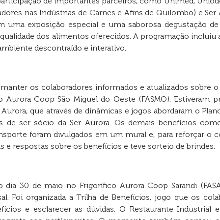
 participação de importantes parceiros, como Unimed, Uniodo
hadores nas Indústrias de Carnes e Afins de Quilombo) e Ser 
uma exposição especial e uma saborosa degustação de p
ualidade dos alimentos oferecidos. A programação incluiu at
biente descontraído e interativo.
manter os colaboradores informados e atualizados sobre o
fico Aurora Coop São Miguel do Oeste (FASMO). Estiveram p
 Aurora, que através de dinâmicas e jogos abordaram o Plan
s de ser sócio da Ser Aurora. Os demais benefícios como
transporte foram divulgados em um mural e, para reforçar o 
e respostas sobre os benefícios e teve sorteio de brindes.
 no dia 30 de maio no Frigorífico Aurora Coop Sarandi (FA
al. Foi organizada a Trilha de Benefícios, jogo que os co
ícios e esclarecer as dúvidas. O Restaurante Industrial 