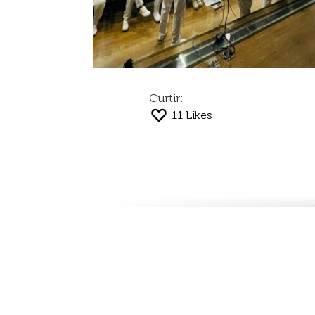
Curtir:
11
Likes