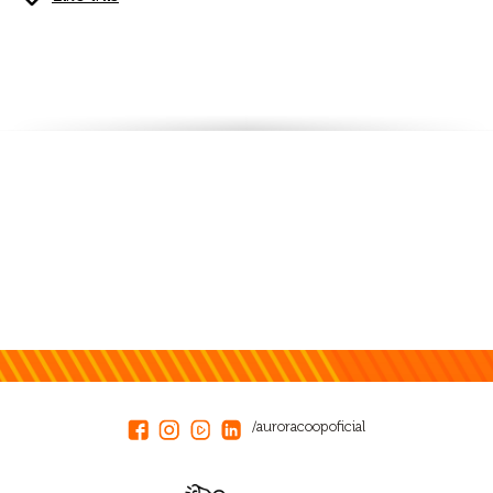
/auroracoopoficial