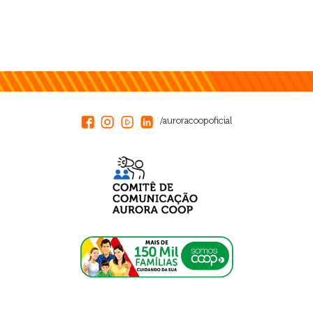
/auroracoopoficial