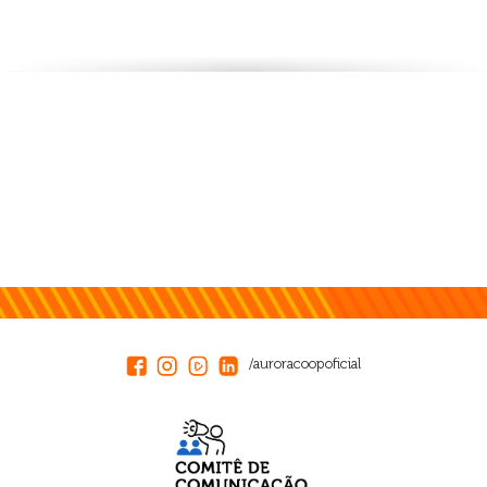
/auroracoopoficial