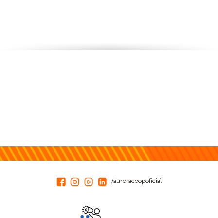
/auroracoopoficial