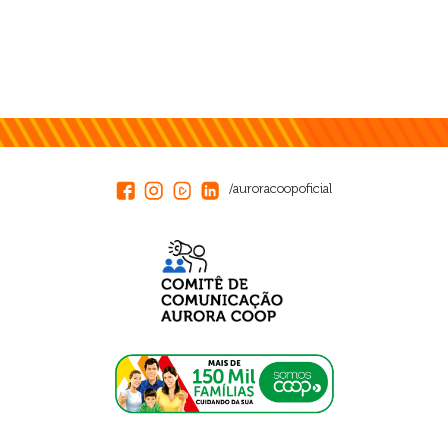
/auroracoopoficial