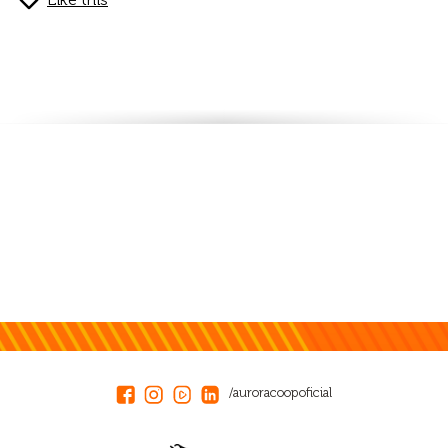
/auroracoopoficial