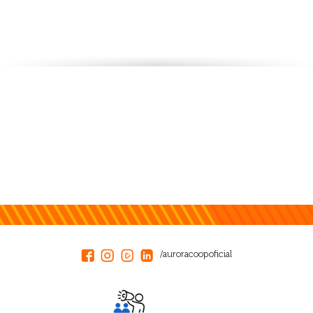
/auroracoopoficial