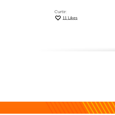
Curtir:
11
Likes