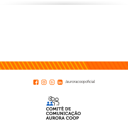
/auroracoopoficial