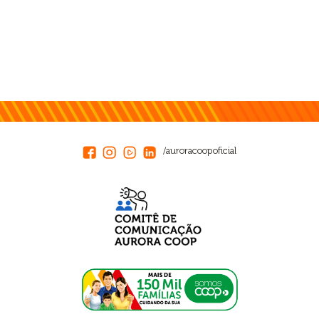
/auroracoopoficial