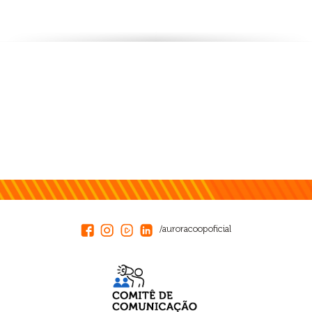
/auroracoopoficial