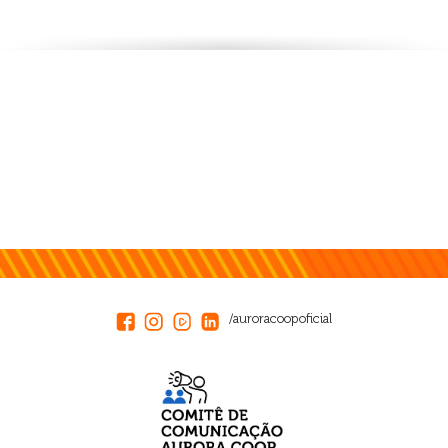
/auroracoopoficial