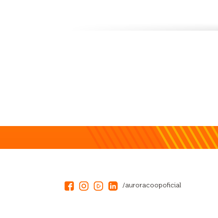
/auroracoopoficial