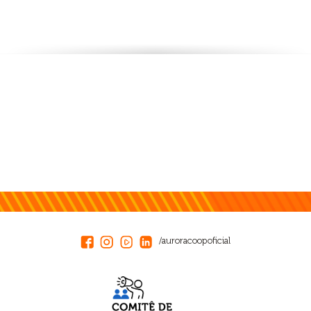
/auroracoopoficial