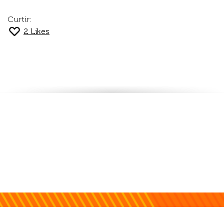
Curtir:
2
Likes