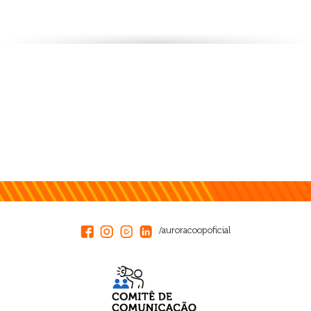
/auroracoopoficial