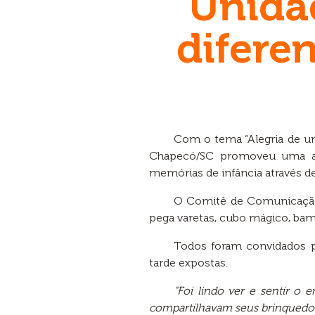
Unida
difere
Com o tema “Alegria de um
Chapecó/SC promoveu uma açã
memórias de infância através de
O Comitê de Comunicação 
pega varetas, cubo mágico, bamb
Todos foram convidados p
tarde expostas.
“Foi lindo ver e sentir o
compartilhavam seus brinquedos 