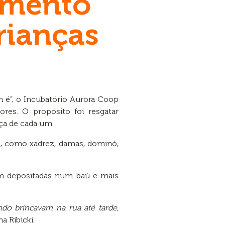
omento
rianças
 é”, o Incubatório Aurora Coop
es. O propósito foi resgatar
nça de cada um.
, como xadrez, damas, dominó,
am depositadas num baú e mais
ndo brincavam na rua até tarde,
a Ribicki.