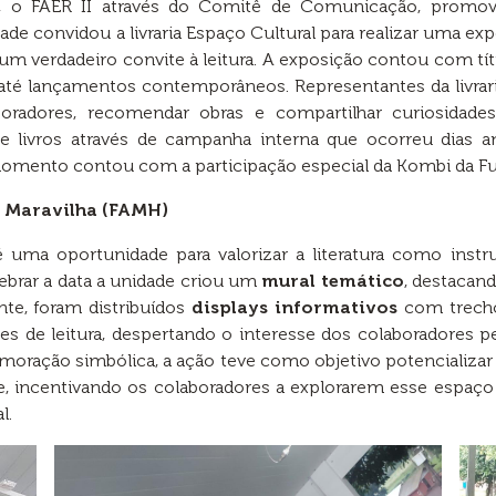
o FAER II através do Comitê de Comunicação, promoveu
e convidou a livraria Espaço Cultural para realizar uma expo
 verdadeiro convite à leitura. A exposição contou com tít
eira até lançamentos contemporâneos. Representantes da livr
radores, recomendar obras e compartilhar curiosidades 
e livros através de campanha interna que ocorreu dias a
momento contou com a participação especial da Kombi da F
p Maravilha (FAMH)
é uma oportunidade para valorizar a literatura como inst
lebrar a data a unidade criou um
mural temático
, destacan
rante, foram distribuídos
displays informativos
com trechos
s de leitura, despertando o interesse dos colaboradores pel
ração simbólica, a ação teve como objetivo potencializar o
e, incentivando os colaboradores a explorarem esse espa
l.