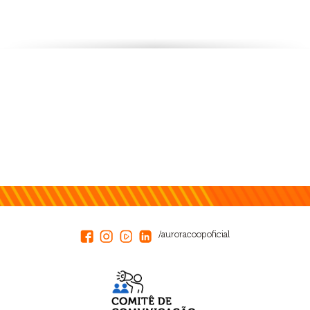
/auroracoopoficial